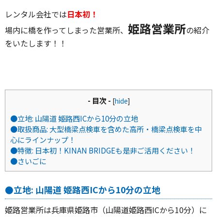
レンタル会社では
日本初！
姫路営業所
場内に橋を作ってしまった営業所、
の紹介
をいたします！！
- 目次 -
[
hide
]
●立地: 山陽道 姫路西ICから10分の立地
●取扱商品: 大型橋梁点検車を含めた高所・橋梁点検車を中
心にラインナップ！
●特徴: 日本初！KINAN BRIDGEも是非ご活用ください！
●さいごに
●立地: 山陽道 姫路西ICから10分の立地
姫路営業所は兵庫県姫路市（山陽道姫路西ICから10分）に