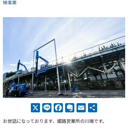
検事業
X
Line
Facebook
Evernote
Email
共
有
お世話になっております、姫路営業所の川端です。