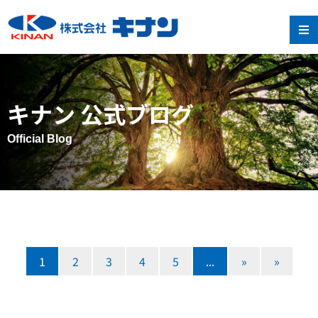
キナン 公式ブログ
Official Blog
1
2
3
4
5
...
»
»