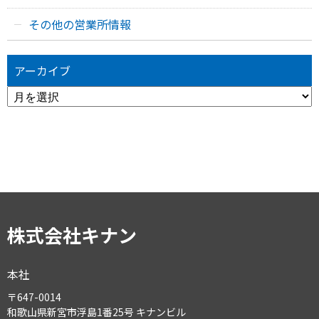
その他の営業所情報
アーカイブ
ア
ー
カ
イ
ブ
株式会社キナン
本社
〒647-0014
和歌山県新宮市浮島1番25号 キナンビル