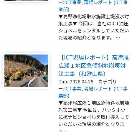
ー:
ICT事業
,
現場レポート (ICT事
業部)
▼高野浄化場取水施設土堤浸水対
策工事▼ 今回は、当社のICT油圧
ショベルをレンタルしていただい
た現場の紹介となります。 …
【ICT現場レポート】高津尾
広瀬１地区急傾斜地崩壊対
策工事（和歌山県）
Date:2026.04.28 カテゴリ
ー:
ICT事業
,
現場レポート (ICT事
業部)
▼高津尾広瀬１地区急傾斜地崩壊
対策工事▼ 今回は、バックホウ
に杭ナビショベルを取付導入して
いただいた現場の紹介となりま
す…