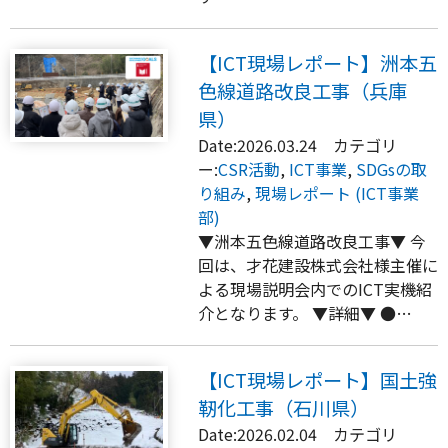
【ICT現場レポート】洲本五
色線道路改良工事（兵庫
県）
Date:2026.03.24 カテゴリ
ー:
CSR活動
,
ICT事業
,
SDGsの取
り組み
,
現場レポート (ICT事業
部)
▼洲本五色線道路改良工事▼ 今
回は、才花建設株式会社様主催に
よる現場説明会内でのICT実機紹
介となります。 ▼詳細▼ ●…
【ICT現場レポート】国土強
靭化工事（石川県）
Date:2026.02.04 カテゴリ