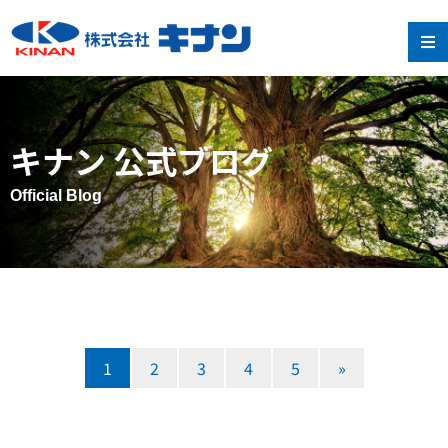
キナン 公式ブログ
Official Blog
1
2
3
4
5
»