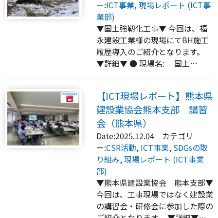
ー:
ICT事業
,
現場レポート (ICT事
業部)
▼国土強靭化工事▼ 今回は、福
永建設工業様の現場にてBH施工
履歴導入のご紹介となります。
▼詳細▼ ● 現場名: 国土…
【ICT現場レポート】熊本県
建設業協会熊本支部 講習
会（熊本県）
Date:2025.12.04 カテゴリ
ー:
CSR活動
,
ICT事業
,
SDGsの取
り組み
,
現場レポート (ICT事業
部)
▼熊本県建設業協会 熊本支部▼
今回は、工事現場ではなく建設業
の講習会・研修会に参加した際の
ご紹介となります。 ▼詳細▼…