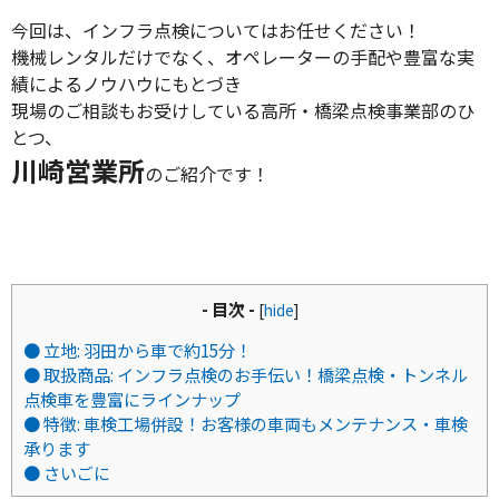
今回は、インフラ点検についてはお任せください！
機械レンタルだけでなく、オペレーターの手配や豊富な実
績によるノウハウにもとづき
現場のご相談もお受けしている高所・橋梁点検事業部のひ
とつ、
川崎営業所
のご紹介です！
- 目次 -
[
hide
]
● 立地: 羽田から車で約15分！
● 取扱商品: インフラ点検のお手伝い！橋梁点検・トンネル
点検車を豊富にラインナップ
● 特徴: 車検工場併設！お客様の車両もメンテナンス・車検
承ります
● さいごに