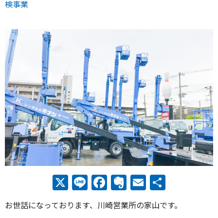
検事業
X
Line
Facebook
Evernote
Email
共
有
お世話になっております、川崎営業所の家山です。