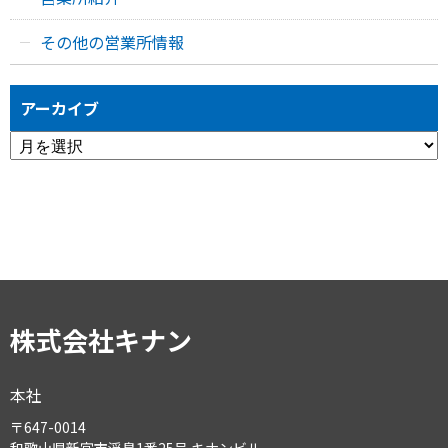
その他の営業所情報
アーカイブ
ア
ー
カ
イ
ブ
株式会社キナン
本社
〒647-0014
和歌山県新宮市浮島1番25号 キナンビル