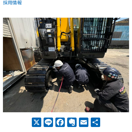
採用情報
X
Line
Facebook
Evernote
Email
共
有