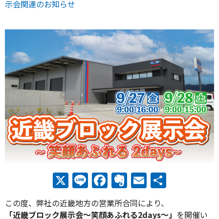
示会関連のお知らせ
X
Line
Facebook
Evernote
Email
共
有
この度、弊社の近畿地方の営業所合同により、
「近畿ブロック展示会～笑顔あふれる2days～」
を開催い