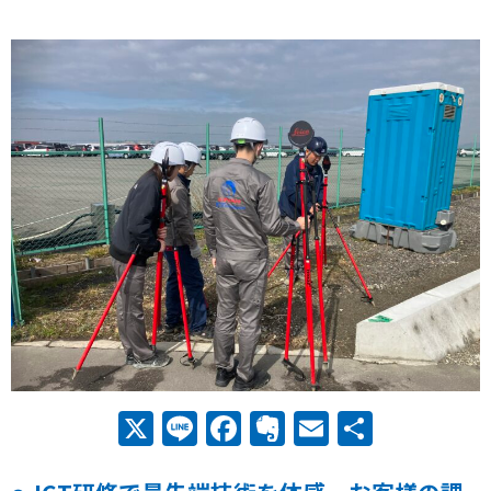
X
Line
Facebook
Evernote
Email
共
有