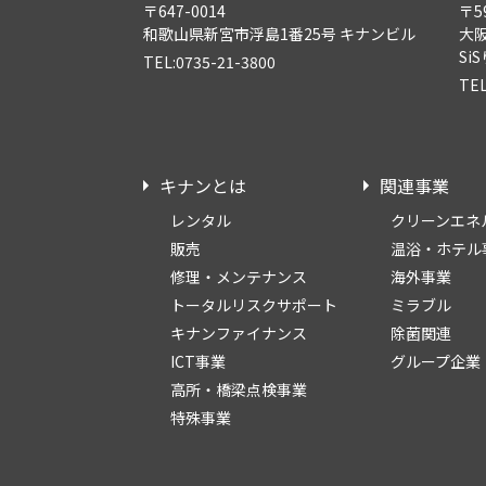
〒647-0014
〒5
和歌山県新宮市浮島1番25号 キナンビル
大
Si
TEL:0735-21-3800
TEL
キナンとは
関連事業
レンタル
クリーンエネ
販売
温浴・ホテル
修理・メンテナンス
海外事業
トータルリスクサポート
ミラブル
キナンファイナンス
除菌関連
ICT事業
グループ企業
高所・橋梁点検事業
特殊事業