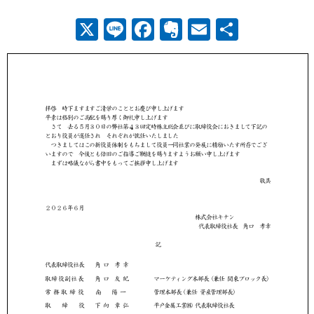
X
Line
Facebook
Evernote
Email
共
有