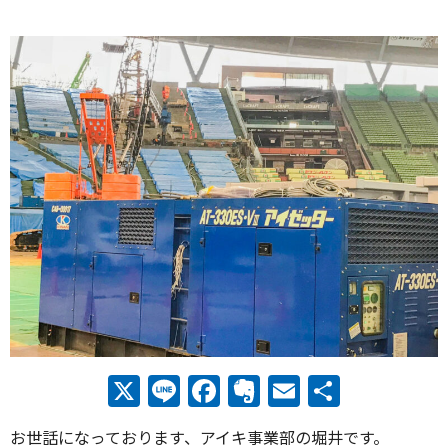
X
Line
Facebook
Evernote
Email
共
有
お世話になっております、アイキ事業部の堀井です。