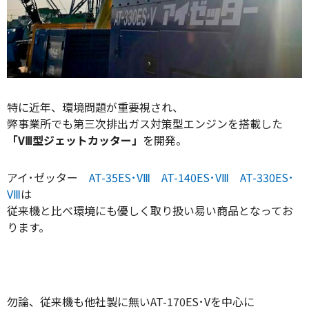
特に近年、環境問題が重要視され、
弊事業所でも第三次排出ガス対策型エンジンを搭載した
「VⅢ型ジェットカッター」
を開発。
アイ･ゼッター
AT-35ES･VⅢ
AT-140ES･VⅢ
AT-330ES･
VⅢ
は
従来機と比べ環境にも優しく取り扱い易い商品となってお
ります。
勿論、従来機も他社製に無いAT-170ES･Vを中心に