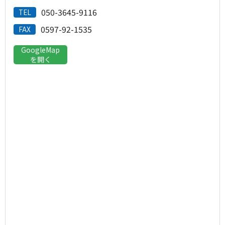
050-3645-9116
TEL
0597-92-1535
FAX
GoogleMap
を開く