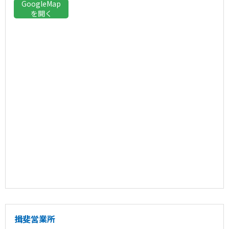
GoogleMap
を開く
揖斐営業所